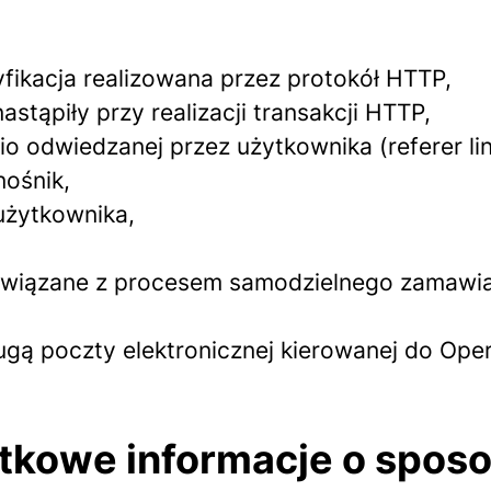
tyfikacja realizowana przez protokół HTTP,
astąpiły przy realizacji transakcji HTTP,
o odwiedzanej przez użytkownika (referer li
nośnik,
użytkownika,
związane z procesem samodzielnego zamawian
ugą poczty elektronicznej kierowanej do Ope
atkowe informacje o spos