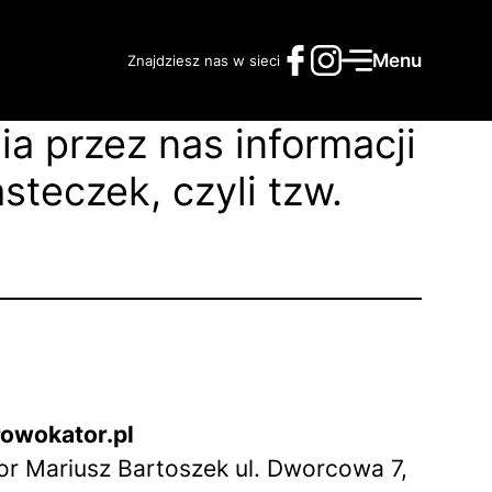
Menu
Znajdziesz nas w sieci
a przez nas informacji
teczek, czyli tzw.
rowokator.pl
r Mariusz Bartoszek ul. Dworcowa 7,