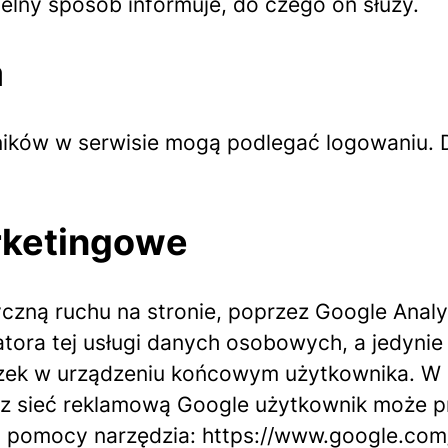
telny sposób informuje, do czego on służy.
a
ików w serwisie mogą podlegać logowaniu. 
arketingowe
yczną ruchu na stronie, poprzez Google Analy
atora tej usługi danych osobowych, a jedyni
zek w urządzeniu końcowym użytkownika. W z
 sieć reklamową Google użytkownik może pr
y pomocy narzędzia: https://www.google.com